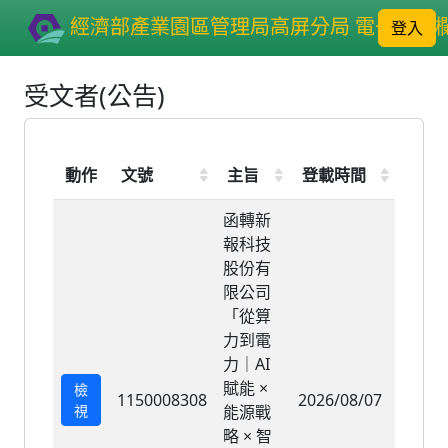
經濟部產業園區管理局高屏分局 電子公布
登入
受文者(公告)
動作
文號
主旨
登載時間
登載
函轉新
報科技
股份有
限公司
「從算
力到電
力｜AI
賦能 ×
檢
1150008308
2026/08/07
2026/
視
能源戰
略 × 智