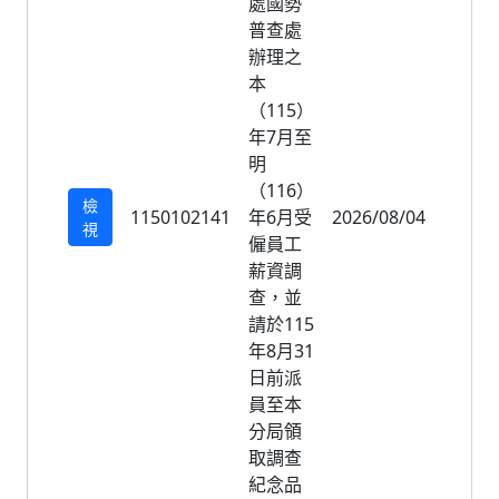
處國勢
普查處
辦理之
本
（115）
年7月至
明
（116）
檢
1150102141
年6月受
2026/08/04
2026/
視
僱員工
薪資調
查，並
請於115
年8月31
日前派
員至本
分局領
取調查
紀念品