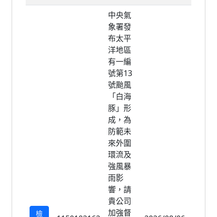
中央氣
象署發
布太平
洋地區
有一編
號第13
號颱風
「白海
豚」形
成，為
防範未
來外圍
環流及
強風暴
雨影
響，請
貴公司
加強督
檢