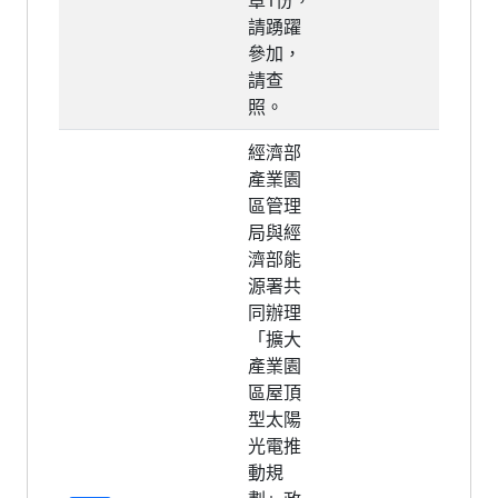
章1份，
請踴躍
參加，
請查
照。
經濟部
產業園
區管理
局與經
濟部能
源署共
同辦理
「擴大
產業園
區屋頂
型太陽
光電推
動規