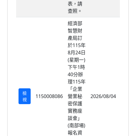
表，請
查照。
經濟部
智慧財
產局訂
於115年
8月24日
(星期一)
下午1時
40分辦
理115年
「企業
檢
1150008086
營業秘
2026/08/04
2026/
視
密保護
實務座
談會」
(南部場)
報名資