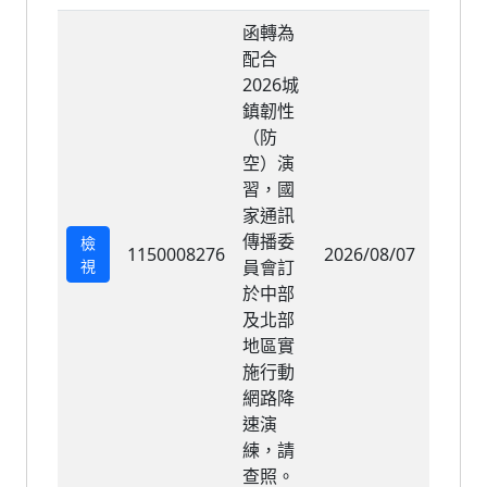
函轉為
配合
2026城
鎮韌性
（防
空）演
習，國
家通訊
傳播委
檢
1150008276
2026/08/07
2026/
視
員會訂
於中部
及北部
地區實
施行動
網路降
速演
練，請
查照。