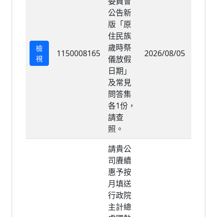
委員會
公告新
版「原
住民族
歲時祭
檢
1150008165
2026/08/05
2026/
視
儀放假
日期」
及常見
問答集
各1份，
請查
照。
請貴公
司賡續
惠予按
月填送
行政院
主計總