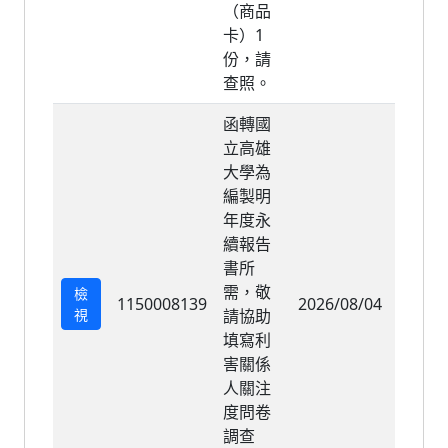
（商品
卡）1
份，請
查照。
函轉國
立高雄
大學為
編製明
年度永
續報告
書所
需，敬
檢
1150008139
2026/08/04
2026/
視
請協助
填寫利
害關係
人關注
度問卷
調查