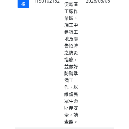
1150102162
2026/08/06
2026/
視
促轄區
工廠作
業區、
施工中
建築工
地及廣
告招牌
之防災
措施，
並做好
防颱準
備工
作，以
維護民
眾生命
財產安
全，請
查照。