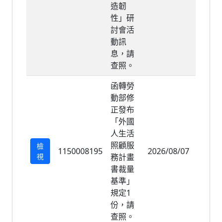
造韌
性」研
討會活
動訊
息，請
查照。
函轉勞
動部修
正發布
「外國
人生活
照顧服
檢
1150008195
2026/08/07
2026/
視
務計畫
書裁量
基準」
規定1
份，請
查照。