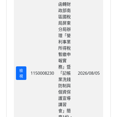
函轉財
政部南
區國稅
局屏東
分局辦
理「營
利事業
所得稅
暫繳申
報實
務」暨
檢
1150008230
「記帳
2026/08/05
2026/
視
業洗錢
防制與
個資保
護宣導
講習
會」簡