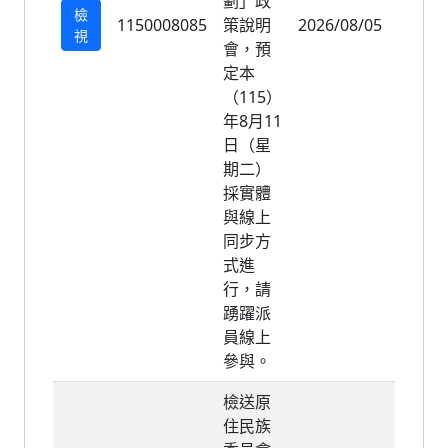
劃」政
檢
1150008085
策說明
2026/08/05
2026/
視
會，預
定本
（115）
年8月11
日（星
期二）
採實體
與線上
同步方
式進
行，請
踴躍派
員線上
參與。
檢送原
住民族